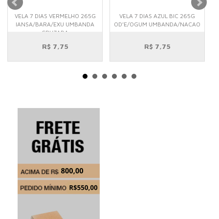
VELA 7 DIAS VERMELHO 265G
VELA 7 DIAS AZUL BIC 265G
IANSA/BARA/EXU UMBANDA
OD’E/OGUM UMBANDA/NACAO
O
CRUZADA
R$ 7,75
R$ 7,75