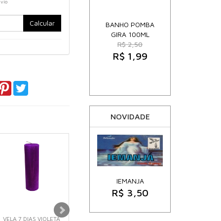
nvio
Calcular
BANHO POMBA
GIRA 100ML
R$ 2,50
R$ 1,99
NOVIDADE
IEMANJA
R$ 3,50
VELA 7 DIAS VIOLETA
VELA 7 DIAS
VELA PERFUMADA ME