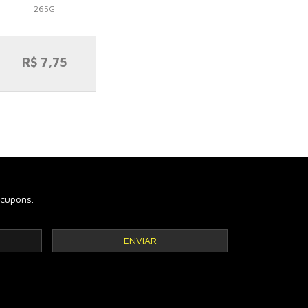
265G
AM/DOURADO 265G
250g
R$ 7,75
R$ 11,90
R$ 8,50
cupons.