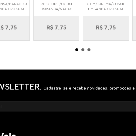
ANSA/BARA/EXU
265G OD’E/OGUM
OTIM/JUREMA/COSME
NDA CRUZADA
UMBANDA/NACAO
UMBANDA CRUZADA
$ 7,75
R$ 7,75
R$ 7,75
WSLETTER.
Cadastre-se e receba novidades, promoções e 
Vale