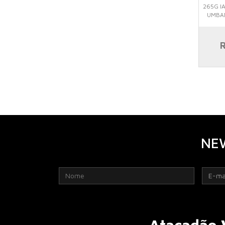
265G I
UMBA
R
NE
Atacadão 