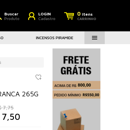
0
Buscar
LOGIN
itens
Produto
Cadastro
CARRINHO
menu
SO
INCENSOS PIRAMIDE
G
BRANCA 265G
$ 7,75
 7,50